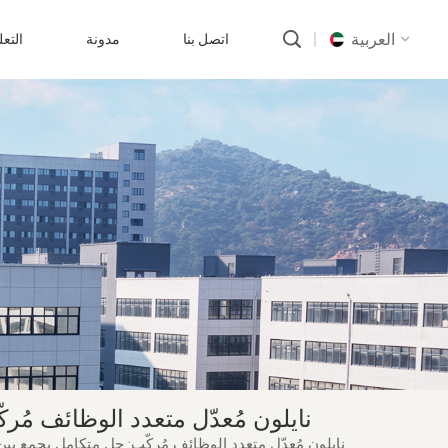
العربية
اتصل بنا
مدونة
التع
English
русский
português
العربية
中文
نايلون مُعدّل متعدد الوظائف مُر
نايلون مُعدّل متعدد الوظائف مُركّب: حل متكامل يجمع بي