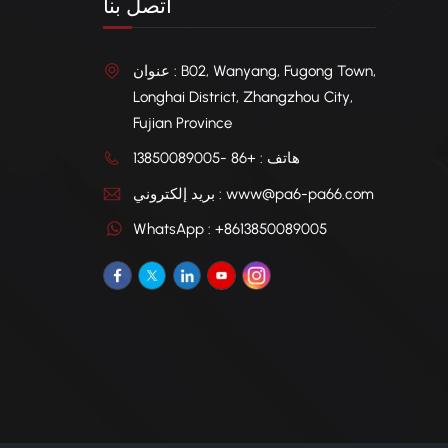
اتصل بنا
عنوان : B02, Wanyang, Fugong Town,
Longhai District, Zhangzhou City,
Fujian Province
هاتف : +86 -13850089005
بريد إلكتروني : www@pa6-pa66.com
WhatsApp : +8613850089005