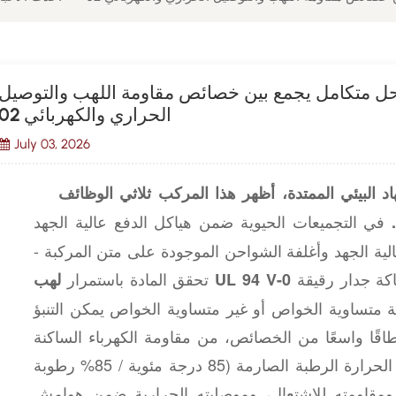
: حل متكامل يجمع بين خصائص مقاومة اللهب والتوصيل
الحراري والكهربائي 02
July 03, 2026
د البيئي الممتدة، أظهر هذا المركب ثلاثي الوظائف
في التجميعات الحيوية ضمن هياكل الدفع عالية الجهد
.
الية الجهد وأغلفة الشواحن الموجودة على متن المركبة -
يُظهر هذا المركب تصنيفًا عاليًا (حتى مع سماكة جدار رقيقة
تحقق المادة باستمرار
لهب UL 94 V-0
ارية متساوية الخواص أو غير متساوية الخواص يمكن التنبؤ
قًا واسعًا من الخصائص، من مقاومة الكهرباء الساكنة
إلى الموصلية. بعد 1000 ساعة من اختبارات الحرارة الرطبة الصارمة (85 درجة مئوية / 85% رطوبة
 ومقاومته للاشتعال، وموصليته الحرارية ضمن هوامش