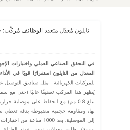
نايلون مُعدّل متعدد الوظائف مُركّب
في التحقق الصناعي العملي واختبارات الإجها
المعدل من النايلون استقرارًا قويًا في الأداء
للمركبات الكهربائية - مثل صناديق التوصيل ع
تبلغ 0.8 مم) مع الحفاظ على موصلية حر
بها، ومقاومة حجمية مضبوطة بدقة تغطي نطا
نسبية)، ظلت معدلات تدهور قوته العازلة،