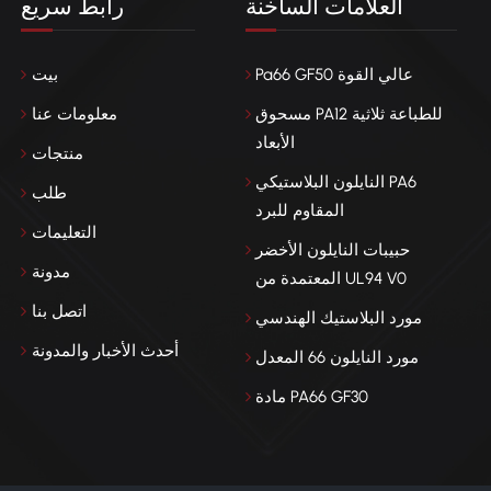
العلامات الساخنة
رابط سريع
Pa66 GF50 عالي القوة
بيت
مسحوق PA12 للطباعة ثلاثية
معلومات عنا
الأبعاد
منتجات
النايلون البلاستيكي PA6
طلب
المقاوم للبرد
التعليمات
حبيبات النايلون الأخضر
مدونة
المعتمدة من UL94 V0
اتصل بنا
مورد البلاستيك الهندسي
أحدث الأخبار والمدونة
مورد النايلون 66 المعدل
مادة PA66 GF30