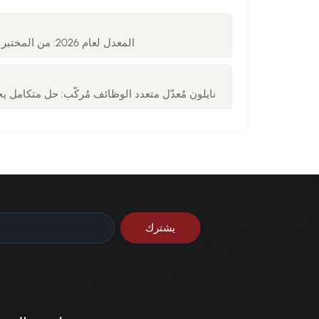
آخر التطورات في تكنولوجيا مسحوق PA12 المعدل لعام 2026: من المختبر إلى الإنتاج الضخم 01
نايلون مُعدّل متعدد الوظائف مُركّب: حل متكامل ي